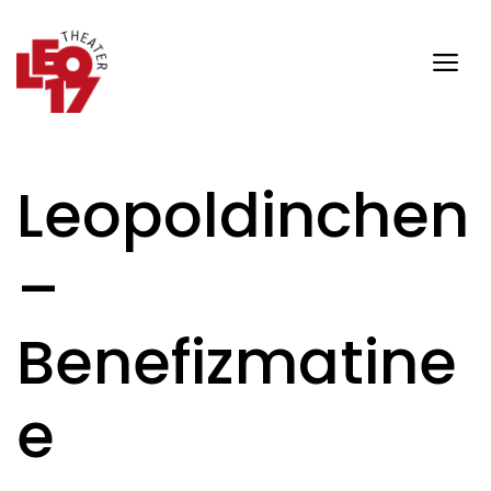
Zum
Inhalt
springen
Me
Leopoldinchen
–
Benefizmatine
e