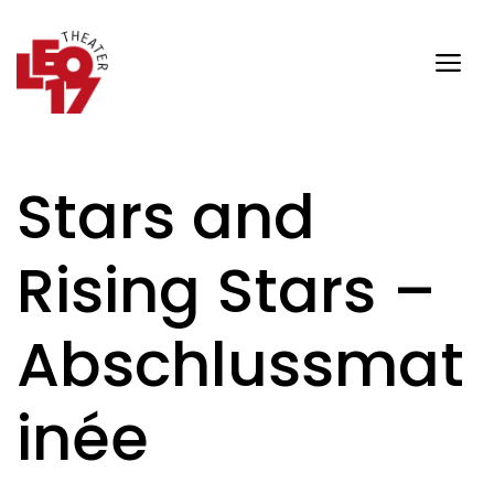
Zum
Inhalt
springen
Me
Stars and
Rising Stars –
Abschlussmat
inée